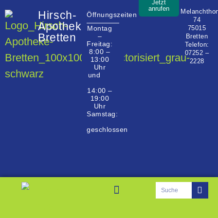
Jetzt
anrufen
Melanchtho
Hirsch-
Öffnungszeiten
74
Apotheke
75015
Montag
Bretten
–
Bretten
Freitag:
Telefon:
8:00 –
07252 –
13:00
2228
Uhr
und
14:00 –
19:00
Uhr
Samstag:
geschlossen